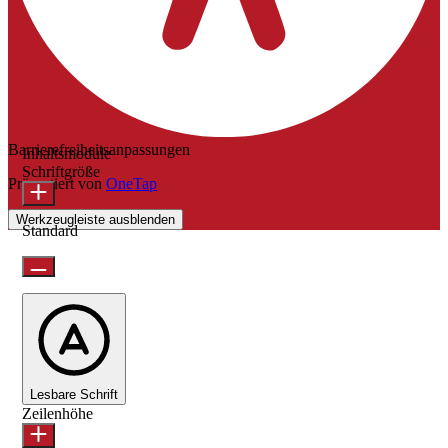
Barrierefreiheitsanpassungen
Inhaltsmodule
Schriftgröße
Präsentiert von
OneTap
Werkzeugleiste ausblenden
Standard
Lesbare Schrift
Zeilenhöhe