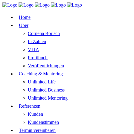
Home
Über
Cornelia Borisch
In Zahlen
VITA
Profilbuch
Veröffentlichungen
Coaching & Mentoring
Unlimited Life
Unlimited Business
Unlimited Mentoring
Referenzen
Kunden
Kundenstimmen
Termin vereinbaren