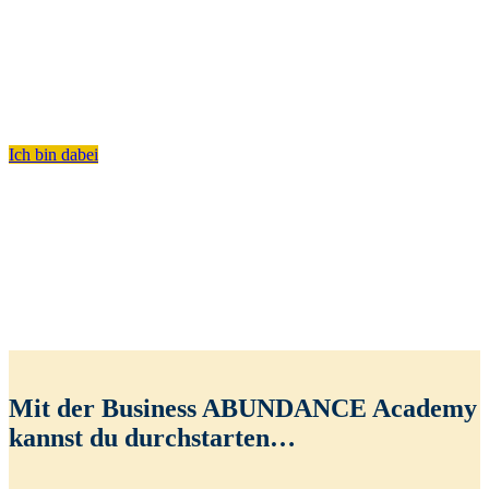
Aktiviere dein wahres Potenzial und du brauchst nie
wieder andere kopieren und führst dein Business voller
Spaß und Leichtigkeit.
Ich bin dabei
Mit der Business ABUNDANCE Academy
kannst du durchstarten…