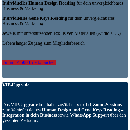
Individuelles Human Design Reading
für dein unvergleichbares
Business & Marketing
Individuelles Gene Keys Reading
für dein unvergleichbares
Business & Marketing
Jeweils mit unterstützenden exklusiven Materialien (Audio’s, …)
Lebenslanger Zugang zum Mitgliederbereich
Für nur 4.500 € netto buchen
VIP-Upgrade
Das
VIP-Upgrade
beinhaltet zusätzlich
vier 1:1 Zoom-Sessions
zum
Vertiefen
deines
Human Design und Gene Keys Reading –
Integration in dein Business
sowie
WhatsApp Support
über den
gesamten
Zeitraum.