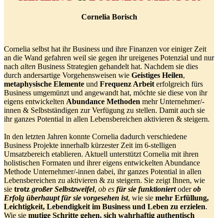
Cornelia Borisch
Cornelia selbst hat ihr Business und ihre Finanzen vor einiger Zeit
an die Wand gefahren weil sie gegen ihr ureigenes Potenzial und nur
nach
alten
Business Strategien gehandelt hat. Nachdem sie dies
durch andersartige Vorgehensweisen wie
Geistiges Heilen
,
metaphysische Elemente
und
Frequenz Arbeit
erfolgreich fürs
Business umgemünzt und angewandt hat, möchte sie diese von ihr
eigens entwickelten
Abundance Methoden
mehr Unternehmer/-
innen & Selbstständigen zur Verfügung zu stellen. Damit auch sie
ihr ganzes Potential in allen Lebensbereichen aktivieren & steigern.
In den letzten Jahren konnte
Cornelia
dadurch verschiedene
Business Projekte innerhalb kürzester Zeit im 6-stelligen
Umsatzbereich etablieren. Aktuell unterstützt
Cornelia
mit ihren
holistischen Formaten und ihrer eigens entwickelten Abundance
Methode Unternehmer/-innen dabei, ihr ganzes Potential in allen
Lebensbereichen zu aktivieren & zu steigern. Sie zeigt Ihnen,
wie
sie
trotz
großer Selbstzweifel
,
ob es
für sie funktioniert
oder
ob
Erfolg überhaupt für sie vorgesehen ist
, wie sie
mehr Erfüllung,
Leichtigkeit, Lebendigkeit im Business und Leben zu erzielen
.
Wie sie
mutige Schritte gehen, sich wahrhaftig authentisch